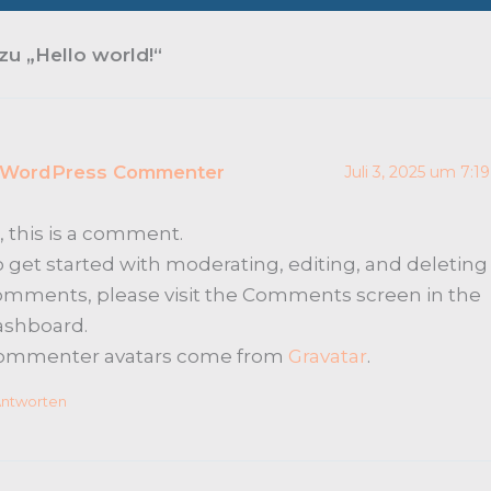
zu „Hello world!“
 WordPress Commenter
Juli 3, 2025 um 7:1
, this is a comment.
 get started with moderating, editing, and deleting
omments, please visit the Comments screen in the
ashboard.
ommenter avatars come from
Gravatar
.
ntworten