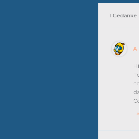
1 Gedanke 
A
Hi
To
c
d
C
A