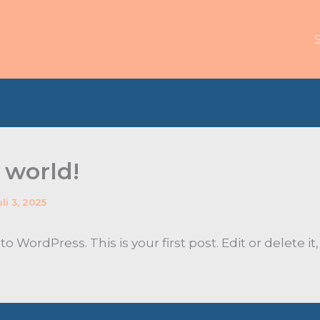
 world!
uli 3, 2025
 WordPress. This is your first post. Edit or delete it,