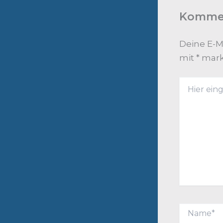
Kommen
Deine E-Ma
mit
*
mark
Hier
eingeben…
Name*