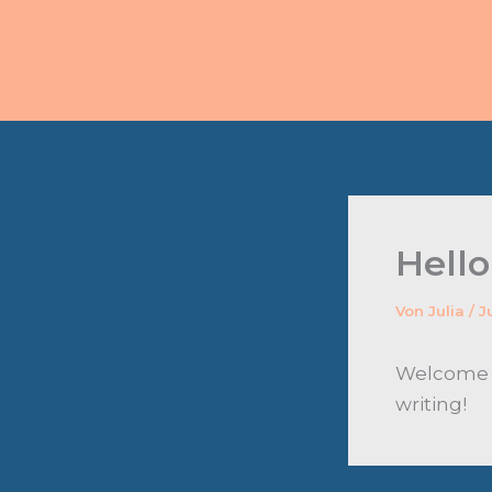
Zum
Inhalt
springen
Hello
Von
Julia
/
J
Welcome to
writing!